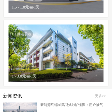
1.5 - 1.8元/m².天
张江微电子港
1 - 3.8元/m².天
新闻资讯
更多>>
新能源终端AI陷“秒认错”怪圈：用户被气笑背后的落地误区