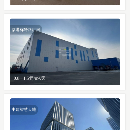
临港棉铃路厂房
0.8 - 1.5元/m².天
中建智慧天地