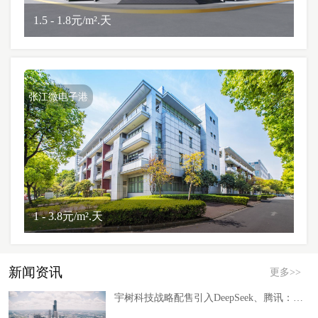
1.5 - 1.8元/m².天
张江微电子港
1 - 3.8元/m².天
新闻资讯
更多>>
宇树科技战略配售引入DeepSeek、腾讯：具身智能赛道开启“软硬股权绑定”新阶段