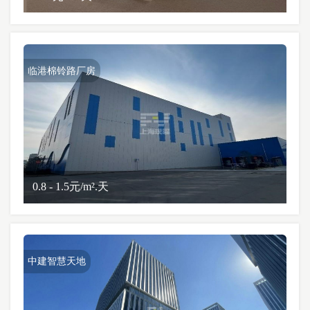
临港棉铃路厂房
0.8 - 1.5元/m².天
中建智慧天地