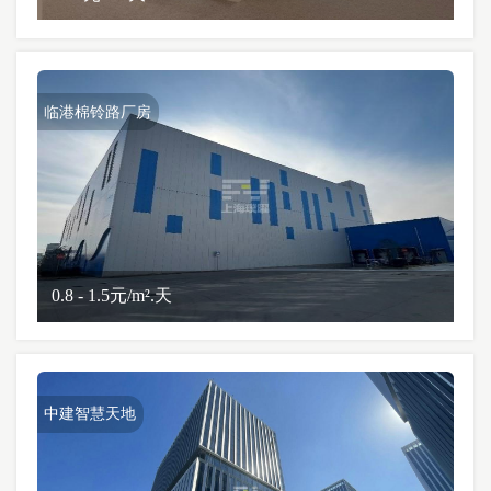
临港棉铃路厂房
0.8 - 1.5元/m².天
中建智慧天地