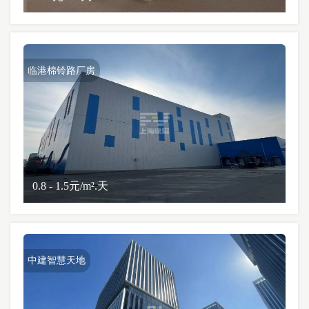
临港棉铃路厂房
0.8 - 1.5元/m².天
中建智慧天地