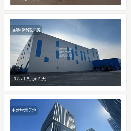
临港棉铃路厂房
0.8 - 1.5元/m².天
中建智慧天地