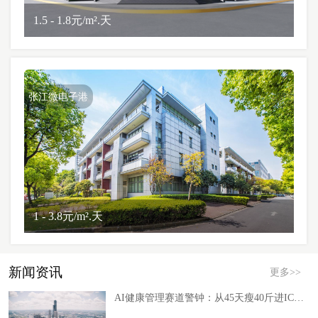
1.5 - 1.8元/m².天
张江微电子港
1 - 3.8元/m².天
新闻资讯
更多>>
AI健康管理赛道警钟：从45天瘦40斤进ICU看消费级AI医疗的合规红线