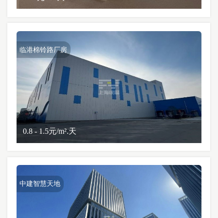
临港棉铃路厂房
0.8 - 1.5元/m².天
中建智慧天地