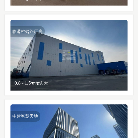
临港棉铃路厂房
0.8 - 1.5元/m².天
中建智慧天地