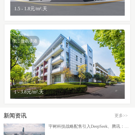
1.5 - 1.8元/m².天
张江微电子港
1 - 3.8元/m².天
新闻资讯
更多>>
宇树科技战略配售引入DeepSeek、腾讯：具身智能赛道开启“软硬股权绑定”新阶段