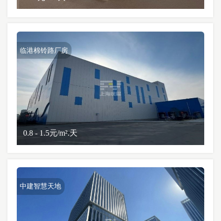
临港棉铃路厂房
0.8 - 1.5元/m².天
中建智慧天地