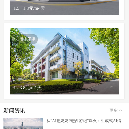
1.5 - 1.8元/m².天
张江微电子港
1 - 3.8元/m².天
新闻资讯
更多>>
从“AI把奶奶P进西游记”爆火：生成式AI情感价值赛道迎来落地拐点