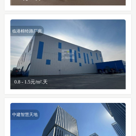
临港棉铃路厂房
0.8 - 1.5元/m².天
中建智慧天地