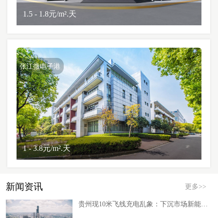
1.5 - 1.8元/m².天
张江微电子港
1 - 3.8元/m².天
新闻资讯
更多>>
贵州现10米飞线充电乱象：下沉市场新能源补能缺口倒逼产业路径调整