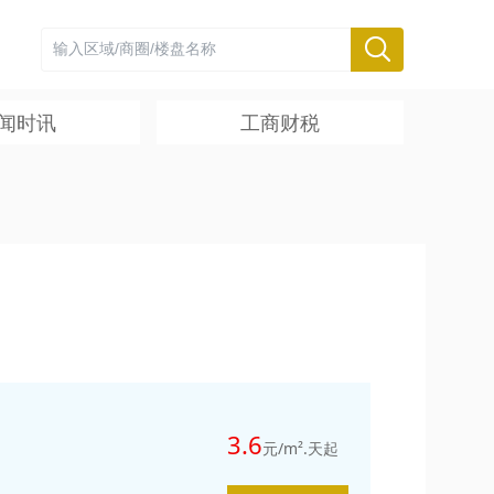
闻时讯
工商财税
3.6
元/m².天起