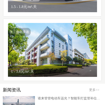
1.5 - 1.8元/m².天
张江微电子港
1 - 3.8元/m².天
新闻资讯
更多>>
谁来管管电动车远光？智能车灯监管补位下的安全新红利