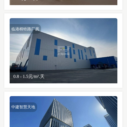
临港棉铃路厂房
0.8 - 1.5元/m².天
中建智慧天地