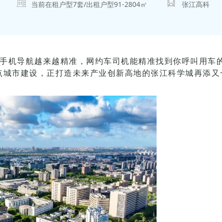
当前在租户型
7
套/出租户型
91-2804
㎡
张江高科
手机导航越来越精准，网约车司机能精准找到你呼叫用车的
点城市建设，正打造未来产业创新高地的张江科学城再添又