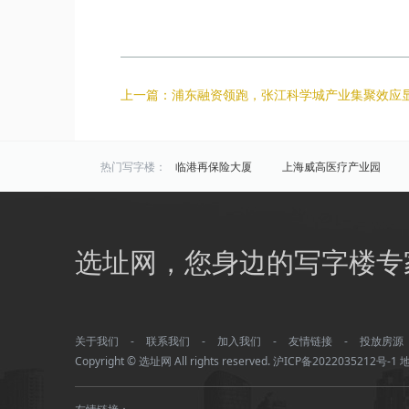
上一篇：浦东融资领跑，张江科学城产业集聚效应
热门写字楼：
临港再保险大厦
上海威高医疗产业园
海洋科技广场
半岛科技园
华虹科技
区域写字楼：
浦东
闵行
松江
选址网，您身边的写字楼专
商圈写字楼：
浦江
周浦
新桥镇
颛桥镇
前滩
金桥
上南地区/后滩
北蔡
关于我们
-
联系我们
-
加入我们
-
友情链接
-
投放房源
Copyright © 选址网 All rights reserved.
沪ICP备2022035212号-1
地