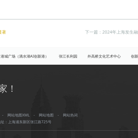
显著
下一篇：2024年上海发生
港城广场（滴水湖AI创新港）
张江长利园
外高桥文化艺术中心
创
园
展想中心
创晶科技中心（创新晶体）
家！
虹桥开发区
张江科学城
临港新片区
陆家嘴
八佰伴
竹园
三林
南汇
外高桥
川沙
康桥
-
网站地图XML
-
网站地图
-
网站热词
址：上海浦东新区张江路725号