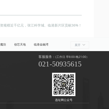
融资规模近千亿元，‌张江科学城、临港新片区贡献36%！
新魔坊
创芯天地
临港金融湾
展开
客服服务：
(工作日 早8:00-晚21:00）
021-50935615
商贸区
世纪公园
源深
花木
选址网公众号