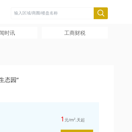
闻时讯
工商财税
生态园”
1
元/m².天起