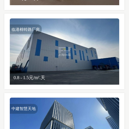
临港棉铃路厂房
0.8 - 1.5元/m².天
中建智慧天地