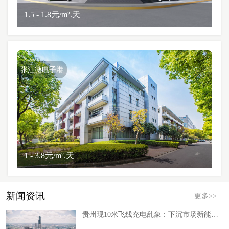
1.5 - 1.8元/m².天
张江微电子港
1 - 3.8元/m².天
新闻资讯
更多>>
贵州现10米飞线充电乱象：下沉市场新能源补能缺口倒逼产业路径调整