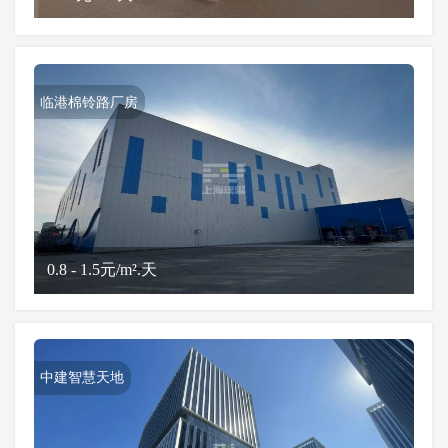
临港棉铃路厂房
0.8 - 1.5元/m².天
中建智慧天地