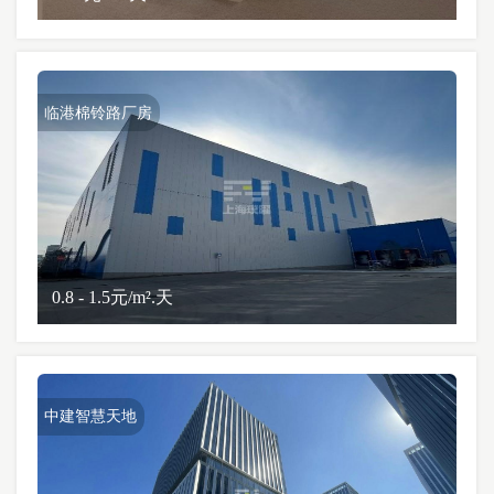
临港棉铃路厂房
0.8 - 1.5元/m².天
中建智慧天地