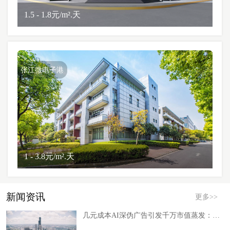
1.5 - 1.8元/m².天
张江微电子港
1 - 3.8元/m².天
新闻资讯
更多>>
几元成本AI深伪广告引发千万市值蒸发：半导体行业为何成“重灾区”？