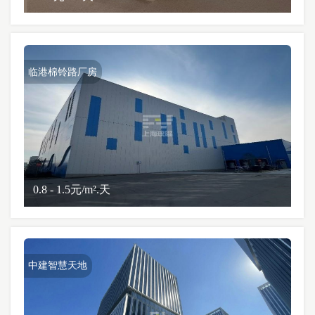
临港棉铃路厂房
0.8 - 1.5元/m².天
中建智慧天地