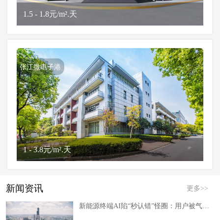
1.5 - 1.8元/m².天
张江微电子港
1 - 3.8元/m².天
新闻资讯
更多>>
新能源终端AI陷“秒认错”怪圈：用户被气笑背后的落地误区