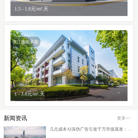
1.5 - 1.8元/m².天
张江微电子港
1 - 3.8元/m².天
新闻资讯
更多>>
几元成本AI深伪广告引发千万市值蒸发：半导体行业为何成“重灾区”？