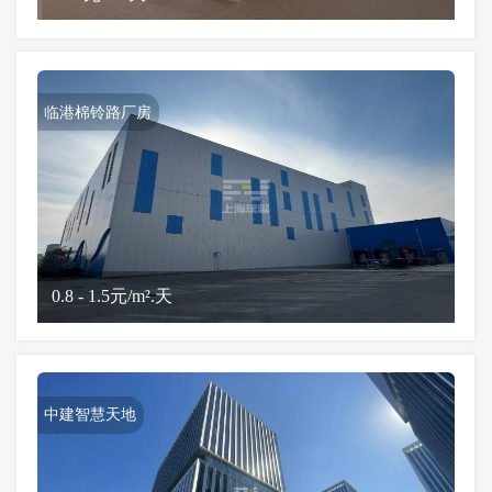
临港棉铃路厂房
0.8 - 1.5元/m².天
中建智慧天地