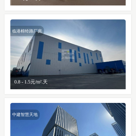
临港棉铃路厂房
0.8 - 1.5元/m².天
中建智慧天地