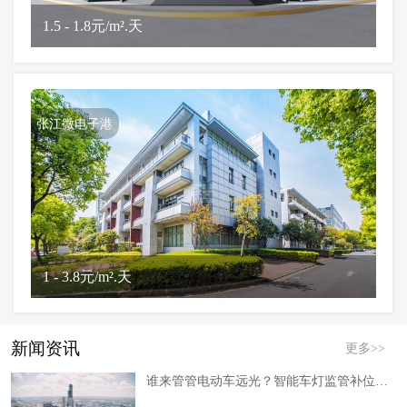
1.5 - 1.8元/m².天
张江微电子港
1 - 3.8元/m².天
新闻资讯
更多>>
谁来管管电动车远光？智能车灯监管补位下的安全新红利