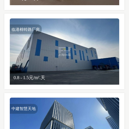
临港棉铃路厂房
0.8 - 1.5元/m².天
中建智慧天地