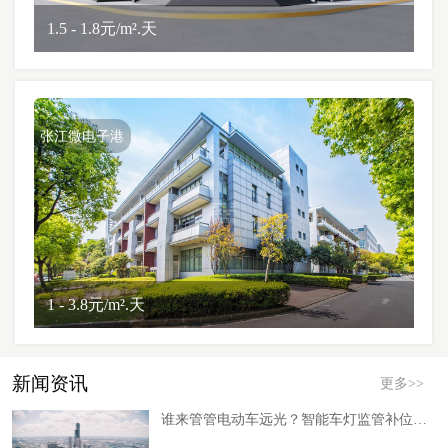
1.5 - 1.8元/m².天
张江微电子港
1 - 3.8元/m².天
新闻资讯
更多>>
谁来管管电动车远光？智能车灯监管补位下的安全新红利