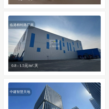
临港棉铃路厂房
0.8 - 1.5元/m².天
中建智慧天地