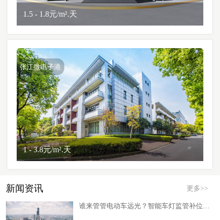
1.5 - 1.8元/m².天
张江微电子港
1 - 3.8元/m².天
新闻资讯
更多>>
谁来管管电动车远光？智能车灯监管补位下的安全新红利