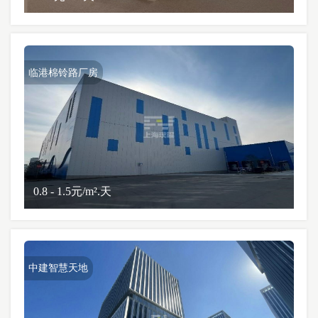
临港棉铃路厂房
0.8 - 1.5元/m².天
中建智慧天地