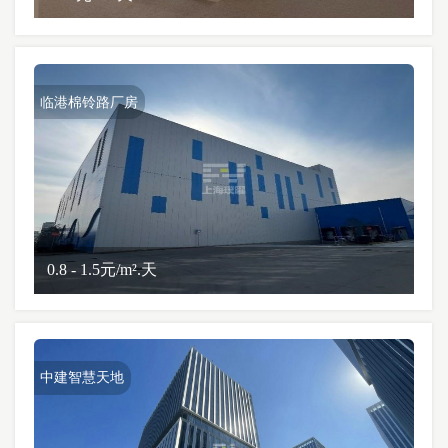
临港棉铃路厂房
0.8 - 1.5元/m².天
中建智慧天地