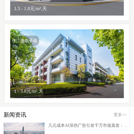
1.5 - 1.8元/m².天
张江微电子港
1 - 3.8元/m².天
新闻资讯
更多>>
几元成本AI深伪广告引发千万市值蒸发：半导体行业为何成“重灾区”？