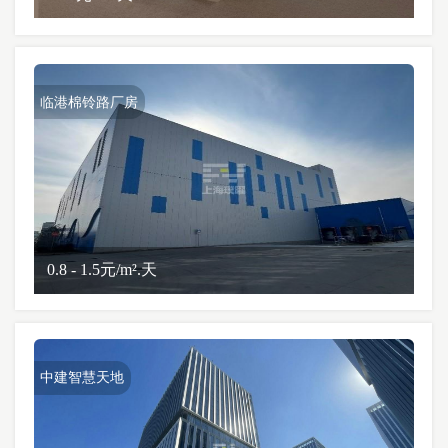
临港棉铃路厂房
0.8 - 1.5元/m².天
中建智慧天地