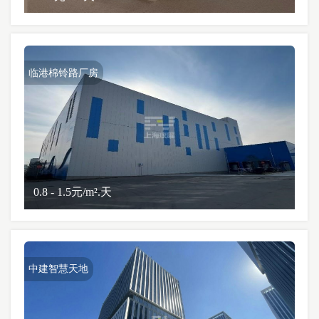
临港棉铃路厂房
0.8 - 1.5元/m².天
中建智慧天地