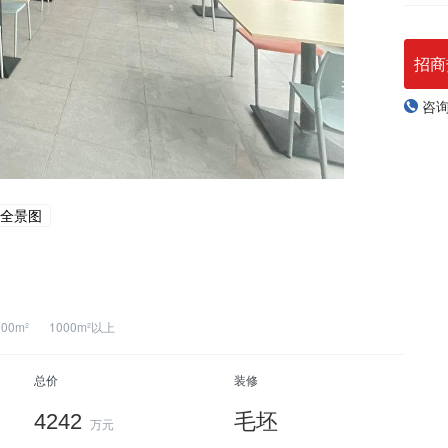
招商
咨
全景图
000m²
1000m²以上
总价
装修
4242
毛坯
万元