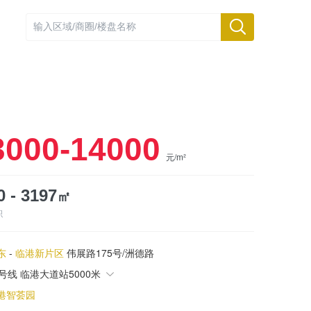
3000-14000
元/m²
㎡
0 - 3197
积
东
-
临港新片区
伟展路175号/洲德路
6号线 临港大道站5000米
港智荟园