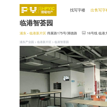
找写字楼
出售写字
临港智荟园
浦东
-
临港新片区
伟展路175号/洲德路
16号线 临港
浦东产业园
>
临港新片区
>
临港智荟园