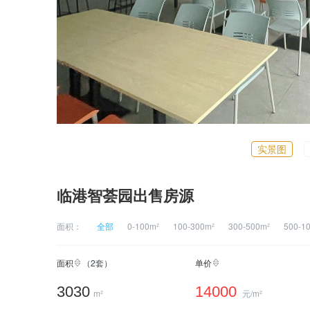
实景图
临港智荟园出售房源
面积：
全部
0-100m²
100-300m²
300-500m²
500-1
面积
（
2
套）
单价
3030
14000
m²
元/m²