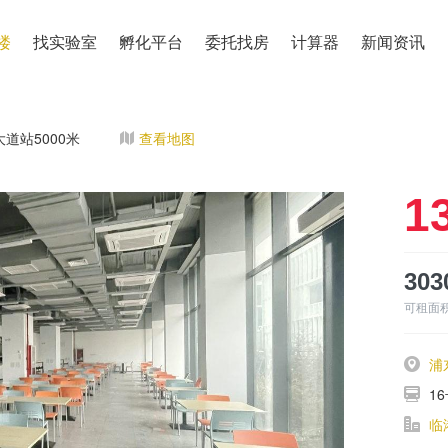
楼
找实验室
孵化平台
委托找房
计算器
新闻资讯
大道站5000米
查看地图
1
303
可租面
浦
1
临