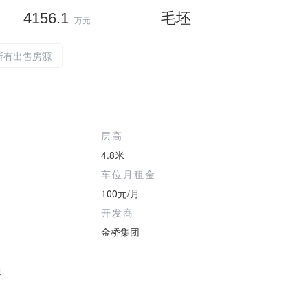
4156.1
毛坯
万元
所有出售房源
层高
4.8米
车位月租金
100元/月
开发商
金桥集团
通