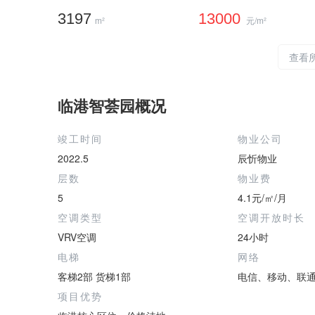
3197
13000
m²
元/m²
查看
临港智荟园概况
竣工时间
物业公司
2022.5
辰忻物业
层数
物业费
5
4.1元/㎡/月
空调类型
空调开放时长
VRV空调
24小时
电梯
网络
客梯2部 货梯1部
电信、移动、联
项目优势