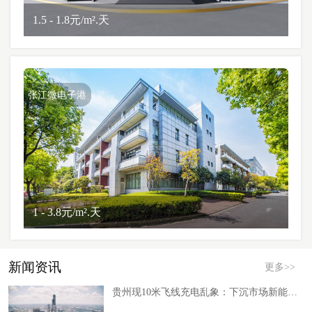
1.5 - 1.8元/m².天
张江微电子港
1 - 3.8元/m².天
新闻资讯
更多>>
贵州现10米飞线充电乱象：下沉市场新能源补能缺口倒逼产业路径调整