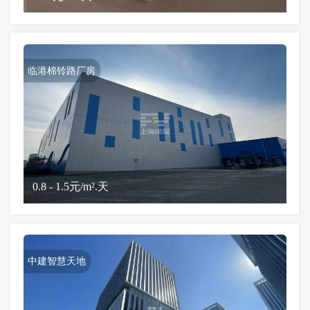
临港棉铃路厂房
0.8 - 1.5元/m².天
中建智慧天地