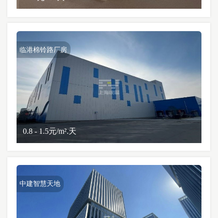
临港棉铃路厂房
0.8 - 1.5元/m².天
中建智慧天地