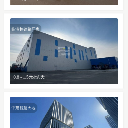
临港棉铃路厂房
0.8 - 1.5元/m².天
中建智慧天地