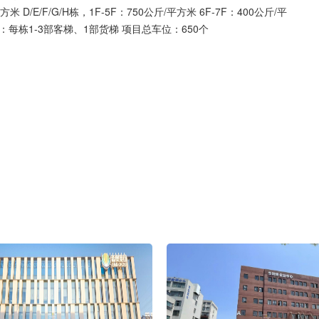
D/E/F/G/H栋，1F-5F：750公斤/平方米 6F-7F：400公斤/平
：每栋1-3部客梯、1部货梯 项目总车位：650个