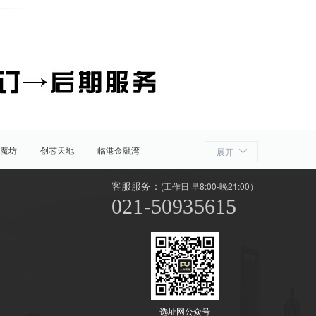
魔坊
创芯天地
临港金融湾
展开
客服服务：
(工作日 早8:00-晚21:00）
021-50935615
商贸区
世纪公园
源深
花木
选址网公众号