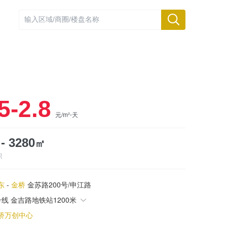
5-2.8
元/m²⋅天
㎡
 - 3280
积
东
-
金桥
金苏路200号/申江路
号线 金吉路地铁站1200米
桥万创中心