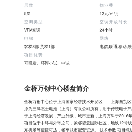
层数
物业费
5层
12元/㎡/月
空调类型
空调开放时长
VRV空调
24小时
电梯
网络
客梯3部 货梯1部
电信;联通;移动;
项目优势
可研发、环评小试、中试
金桥万创中心楼盘简介
金桥万创中心位于上海国家经济技术开发区——上海自贸区
原为三洋杰士电池（上海）有限公司所有，用于传统电子产
于上海经济发展，产业升级，城市更新，上海万科于201
项目位于中环与外环之间，紧邻碧云国际社区，地铁12号线
东机场等便捷可达，畅享城市配套资源。 技术参数 项目综述：共