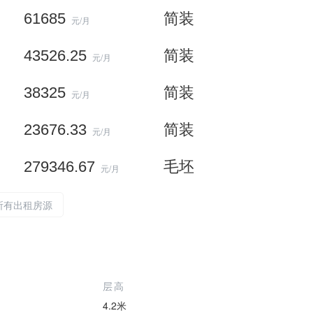
61685
简装
元/月
43526.25
简装
元/月
38325
简装
元/月
23676.33
简装
元/月
279346.67
毛坯
元/月
所有出租房源
层高
4.2米