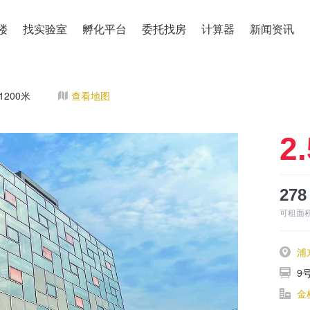
楼
找实验室
孵化平台
委托找房
计算器
新闻资讯
200米
查看地图
2.
278
可租面
浦
9
金