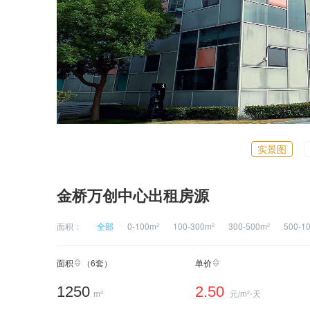
实景图
金桥万创中心出租房源
面积：
全部
0-100m²
100-300m²
300-500m²
500-1
面积
（
6
套）
单价
1250
2.50
m²
元/m²⋅天