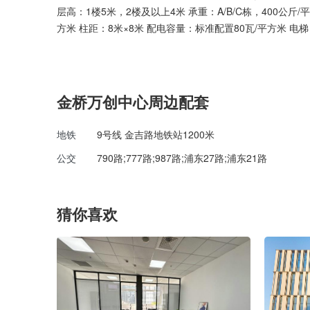
层高：1楼5米，2楼及以上4米 承重：A/B/C栋，400公斤/平方米 
方米 柱距：8米×8米 配电容量：标准配置80瓦/平方米 电梯
金桥万创中心周边配套
地铁
9号线 金吉路地铁站1200米
公交
790路;777路;987路;浦东27路;浦东21路
猜你喜欢