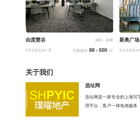
由度慧谷
新奥广场
浦东 - 金桥
98 - 500
2.5-2.8元/m²⋅天
2.5-2.8元/m
可租面积
m²
关于我们
选址网
选址网是一家专业的上海写
理平台，客户一律免佣服务