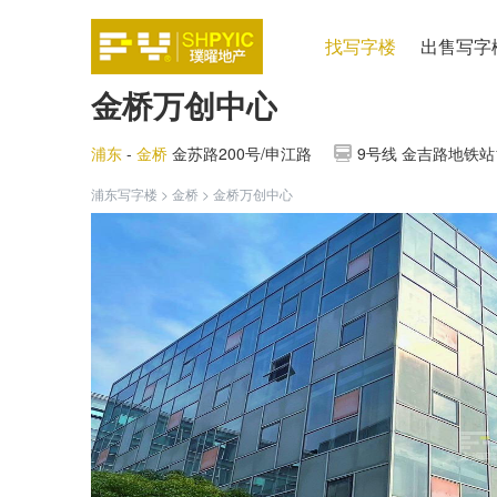
找写字楼
出售写字
金桥万创中心
浦东
-
金桥
金苏路200号/申江路
9号线 金吉路地铁站1
浦东写字楼
>
金桥
>
金桥万创中心