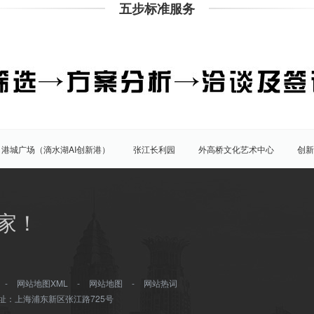
五步标准服务
港城广场（滴水湖AI创新港）
张江长利园
外高桥文化艺术中心
创新
园
展想中心
创晶科技中心（创新晶体）
家！
虹桥开发区
张江科学城
临港新片区
陆家嘴
八佰伴
竹园
三林
南汇
外高桥
川沙
康桥
-
网站地图XML
-
网站地图
-
网站热词
址：上海浦东新区张江路725号