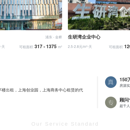
生研湾企业中心
浦东 - 金桥
317 - 1375
12
²⋅天
2.5-2.8元/m²⋅天
可租面积
m²
可租面积
15
房源实
字楼出租，上海创业园，上海商务中心租赁的代
顾问
超千人
Our Service Standard