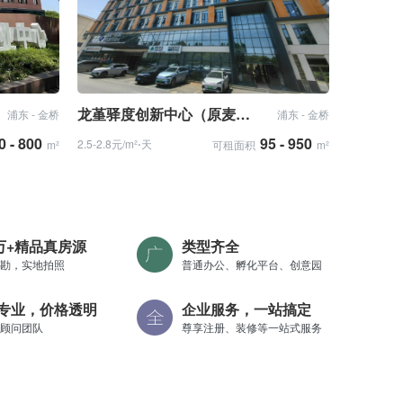
龙堇驿度创新中心（原麦腾智慧天地）
浦东 - 金桥
浦东 - 金桥
0 - 800
95 - 950
2.5-2.8元/m²⋅天
m²
可租面积
m²
0万+精品真房源
类型齐全
勘，实地拍照
普通办公、孵化平台、创意园
专业，价格透明
企业服务，一站搞定
顾问团队
尊享注册、装修等一站式服务