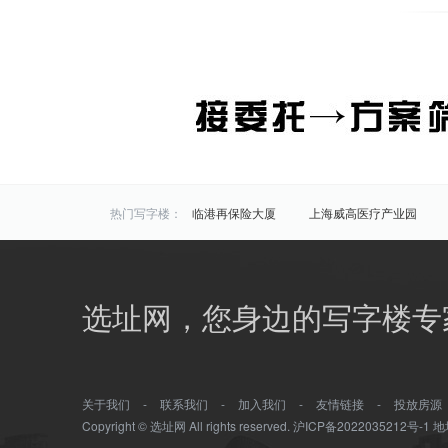
热门写字楼：
临港再保险大厦
上海威高医疗产业园
海洋科技广场
半岛科技园
华虹科技
区域写字楼：
浦东
闵行
松江
选址网，您身边的写字楼专
商圈写字楼：
浦江
周浦
新桥镇
颛桥镇
前滩
金桥
上南地区/后滩
北蔡
关于我们
-
联系我们
-
加入我们
-
友情链接
-
投放房源
Copyright © 选址网 All rights reserved.
沪ICP备2022035212号-1
地