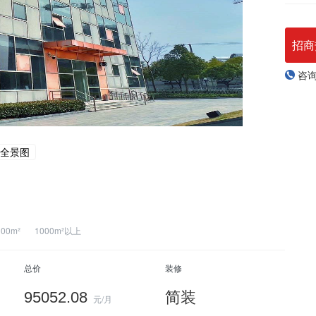
招商
咨
全景图
000m²
1000m²以上
总价
装修
95052.08
简装
元/月