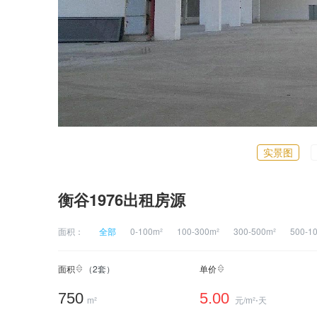
实景图
衡谷1976出租房源
面积：
全部
0-100m²
100-300m²
300-500m²
500-1
面积
（
2
套）
单价
750
5.00
m²
元/m²⋅天