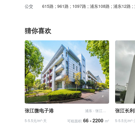
公交
615路 ; 961路 ; 1097路 ; 浦东108路 ; 浦东12
猜你喜欢
张江微电子港
张江长利
浦东 - 张江科学城
66 - 2200
5-5.5元/m²⋅天
5-5.5元/m²
可租面积
m²