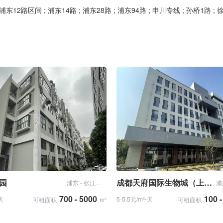
路 ; 浦东12路区间 ; 浦东14路 ; 浦东28路 ; 浦东94路 ; 申川专线 ; 孙桥1路 
园
成都天府国际生物城（上海）创新中心
浦东 - 张江科学城
700 - 5000
100 
⋅天
5-5.5元/m²⋅天
可租面积
m²
可租面积