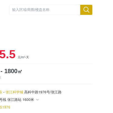
5.5
元/m²⋅天
㎡
 - 1800
积
东
-
张江科学城
高科中路1976号/张江路
3号线 张江路站 1600米
谷1976