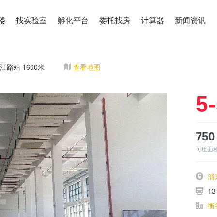
楼
找实验室
孵化平台
委托找房
计算器
新闻资讯
江路站 1600米
查看地图
5-
750
可租面
浦
1
衡