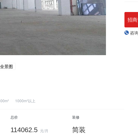
招商
咨
全景图
000m²
1000m²以上
总价
装修
114062.5
简装
元/月