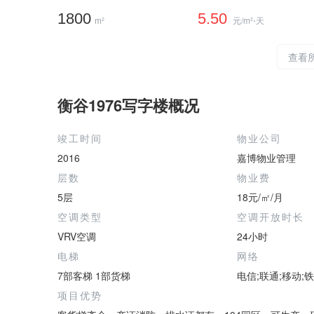
1800
5.50
m²
元/m²⋅天
查看
衡谷1976写字楼概况
竣工时间
物业公司
2016
嘉博物业管理
层数
物业费
5层
18元/㎡/月
空调类型
空调开放时长
VRV空调
24小时
电梯
网络
7部客梯 1部货梯
电信;联通;移动;
项目优势