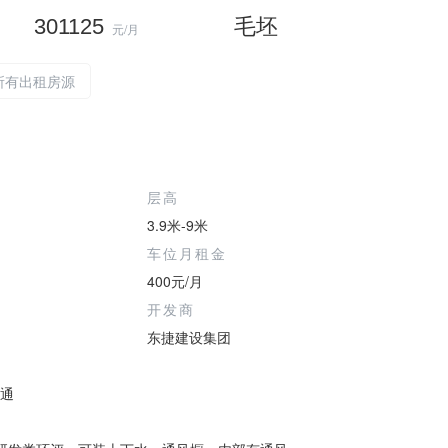
301125
毛坯
元/月
所有出租房源
层高
3.9米-9米
车位月租金
400元/月
开发商
东捷建设集团
铁通