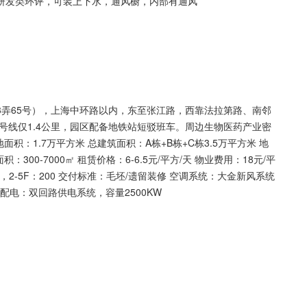
、研发类环评，可装上下水，通风橱，内部有通风
路63弄65号），上海中环路以内，东至张江路，西靠法拉第路、南邻
号线仅1.4公里，园区配备地铁站短驳班车。周边生物医药产业密
积：1.7万平方米 总建筑面积：A栋+B栋+C栋3.5万平方米 地
300-7000㎡ 租赁价格：6-6.5元/平方/天 物业费用：18元/平
0/1000，2-5F：200 交付标准：毛坯/遗留装修 空调系统：大金新风系统
 配电：双回路供电系统，容量2500KW