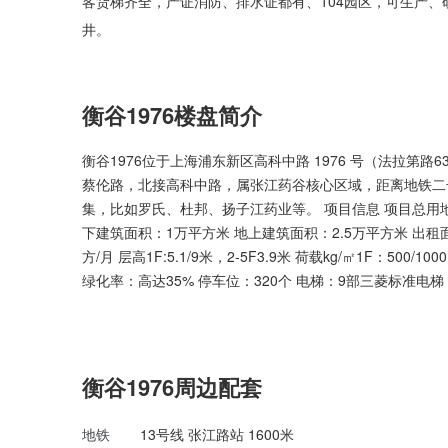
客货梯齐全，产证消防、排水证都有、104园区，可生产
井。
衡谷1976楼盘简介
衡谷1976位于上海浦东新区高科中路 1976 号（法拉第
蔡伦路，北接高科中路，属张江药谷核心区域，距离地铁二
集，比如罗氏、杜邦、扬子江药业等。 项目信息 项目总用地面
下建筑面积：1万平方米 地上建筑面积：2.5万平方米 出租面积：
方/月 层高1F:5.1/9米，2-5F3.9米 荷载kg/㎡1F：50
绿化率：高达35% 停车位：320个 电梯：9部三菱标准电梯
衡谷1976周边配套
地铁
13号线 张江路站 1600米