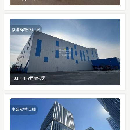
临港棉铃路厂房
0.8 - 1.5元/m².天
中建智慧天地