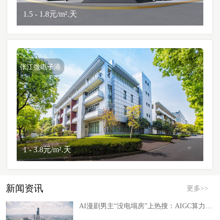
1.5 - 1.8元/m².天
张江微电子港
1 - 3.8元/m².天
新闻资讯
更多>>
AI漫剧男主“没电塌房”上热搜：AIGC算力的绿电瓶颈深度洞察