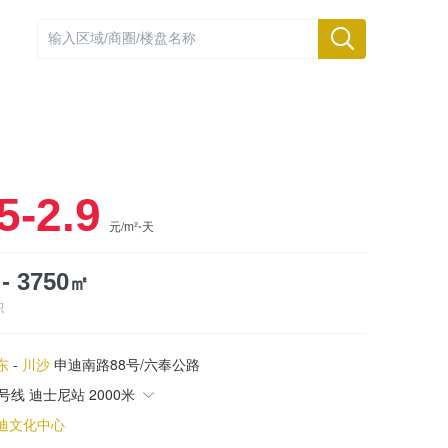
5-2.9
元/m²⋅天
㎡
 - 3750
积
东
-
川沙
申迪南路88号/六奉公路
1号线 迪士尼站 2000米
迪文化中心