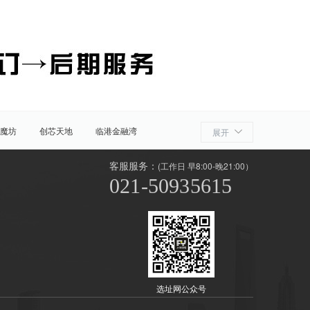
魔坊
创芯天地
临港金融湾
展开
客服服务：
(工作日 早8:00-晚21:00）
021-50935615
商贸区
世纪公园
源深
花木
选址网公众号