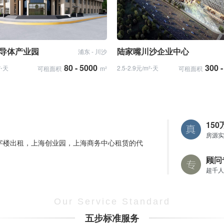
导体产业园
陆家嘴川沙企业中心
浦东 - 川沙
80 - 5000
300 
²⋅天
2.5-2.9元/m²⋅天
可租面积
m²
可租面积
15
房源实
字楼出租，上海创业园，上海商务中心租赁的代
顾问
超千人
Our Service Standard
五步标准服务