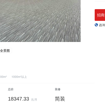
招商
咨
全景图
000m²
1000m²以上
总价
装修
18347.33
简装
元/月