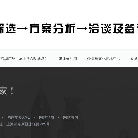
港城广场（滴水湖AI创新港）
张江长利园
外高桥文化艺术中心
创新
园
展想中心
创晶科技中心（创新晶体）
家！
虹桥开发区
张江科学城
临港新片区
陆家嘴
八佰伴
竹园
三林
南汇
外高桥
川沙
康桥
-
网站地图XML
-
网站地图
-
网站热词
址：上海浦东新区张江路725号