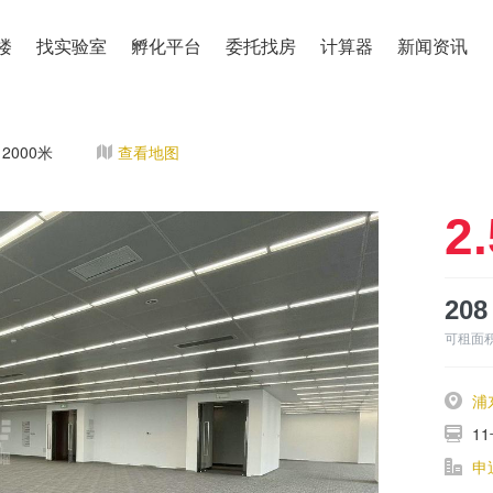
楼
找实验室
孵化平台
委托找房
计算器
新闻资讯
2000米
查看地图
2.
208
可租面
浦
1
申