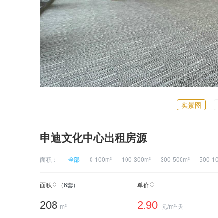
实景图
申迪文化中心出租房源
面积：
全部
0-100m²
100-300m²
300-500m²
500-1
面积
（
6
套）
单价
208
2.90
m²
元/m²⋅天