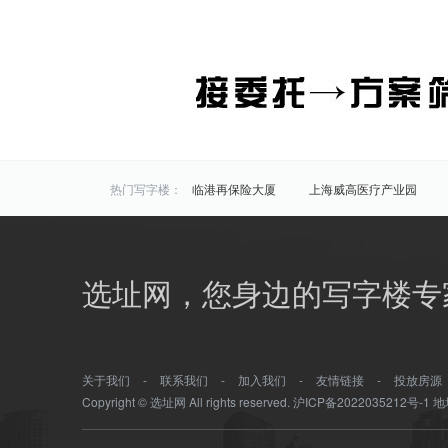
热门写字楼：
临港再保险大厦
上海威高医疗产业园
海洋科技广场
半岛科技园
华虹科技
区域写字楼：
浦东
闵行
松江
选址网，您身边的写字楼专
商圈写字楼：
浦江
周浦
新桥镇
颛桥镇
前滩
金桥
上南地区/后滩
北蔡
关于我们
-
联系我们
-
加入我们
-
友情链接
-
投放房源
Copyright © 选址网 All rights reserved.
沪ICP备2022035212号-1
地