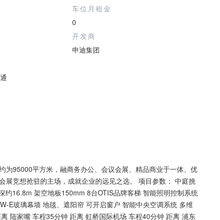
车位月租金
0
开发商
申迪集团
铁通
为95000平方米，融商务办公、会议会展、精品商业于一体、优
会展竞想抢驻的主场，成就企业的远见之选。 项目参数： 中庭挑
进深约16.8m 架空地板150mm 8台OTIS品牌客梯 智能照明控制系统
W-E玻璃幕墙 地毯、遮阳帘 可开启窗户 智能中央空调系统 多维
距离 陆家嘴 车程35分钟 距离 虹桥国际机场 车程40分钟 距离 浦东