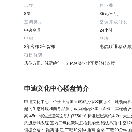
层数
物业费
8层
35元/㎡/月
空调类型
空调开放时长
中央空调
24小时
电梯
网络
8部客梯 2部货梯
电信;联通;移动;
项目优势
房型方正、视野绝佳、文化创类企业享受补贴政策
申迪文化中心楼盘简介
申迪文化中心，位于上海国际旅游度假区核心区，建筑面积约
越的生态环境和商务品质，成为国内外实力企业、高端会议
高 45m 标准层建筑面积约3750m² 标准层层高约4.2m 大
先进新风系统 室内二氧化碳浓度检测系统 铝板吊顶 中空LO
便捷交通： 距离 张江 车程10分钟 距离 金桥 车程20分钟 