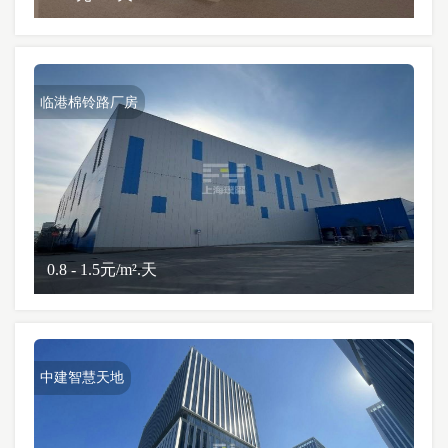
临港棉铃路厂房
0.8 - 1.5元/m².天
中建智慧天地