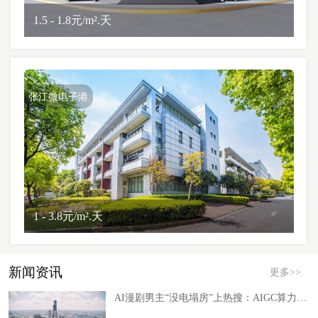
1.5 - 1.8元/m².天
张江微电子港
1 - 3.8元/m².天
新闻资讯
更多>>
AI漫剧男主“没电塌房”上热搜：AIGC算力的绿电瓶颈深度洞察