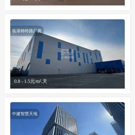
临港棉铃路厂房
0.8 - 1.5元/m².天
中建智慧天地