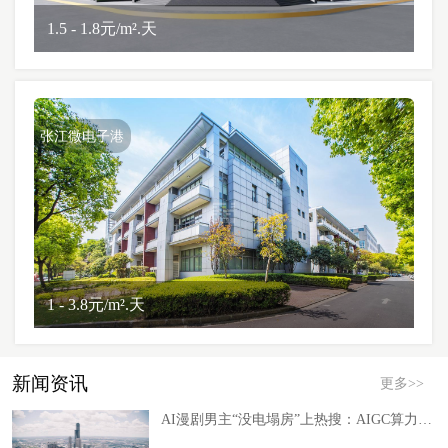
1.5 - 1.8元/m².天
张江微电子港
1 - 3.8元/m².天
新闻资讯
更多>>
AI漫剧男主“没电塌房”上热搜：AIGC算力的绿电瓶颈深度洞察