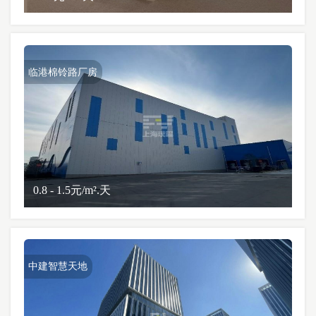
临港棉铃路厂房
0.8 - 1.5元/m².天
中建智慧天地