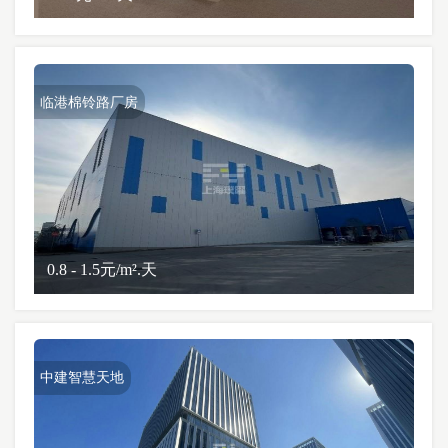
临港棉铃路厂房
0.8 - 1.5元/m².天
中建智慧天地