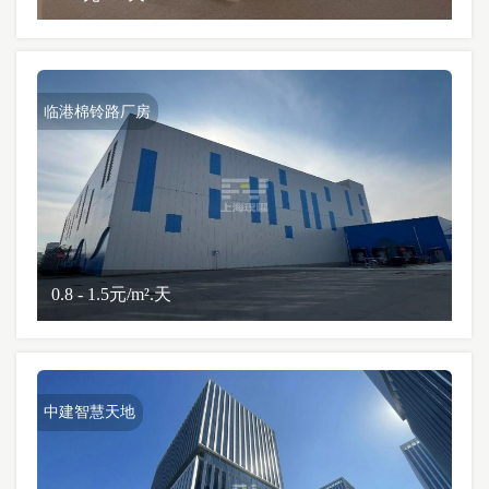
临港棉铃路厂房
0.8 - 1.5元/m².天
中建智慧天地