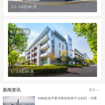
1.5 - 1.8元/m².天
张江微电子港
1 - 3.8元/m².天
新闻资讯
更多>>
钟睒睒发声要求限制电商平台权利：消费零售渠道博弈迎来拐点