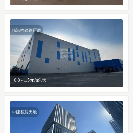
临港棉铃路厂房
0.8 - 1.5元/m².天
中建智慧天地