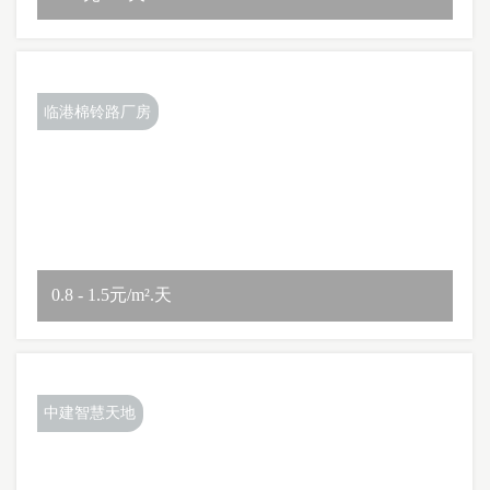
临港棉铃路厂房
0.8 - 1.5元/m².天
中建智慧天地