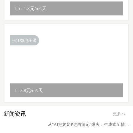
1.5 - 1.8元/m².天
张江微电子港
1 - 3.8元/m².天
新闻资讯
更多>>
从“AI把奶奶P进西游记”爆火：生成式AI情感价值落地进入爆发临界点