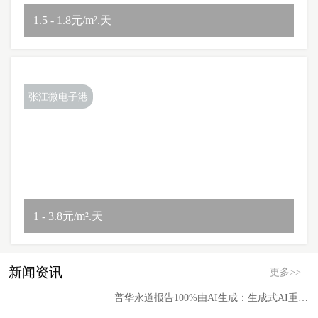
1.5 - 1.8元/m².天
张江微电子港
1 - 3.8元/m².天
新闻资讯
更多>>
普华永道报告100%由AI生成：生成式AI重构专业服务赛道的拐点已至