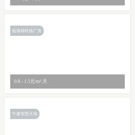
临港棉铃路厂房
0.8 - 1.5元/m².天
中建智慧天地