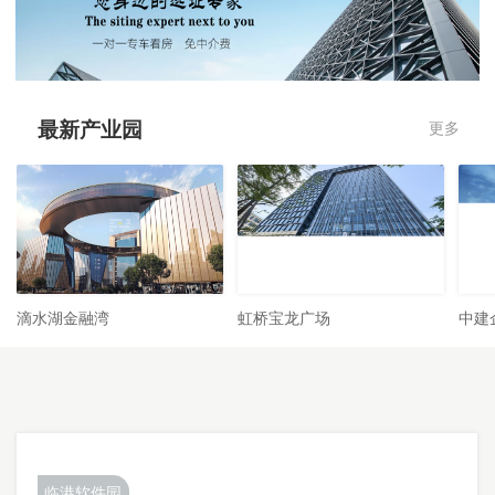
最新产业园
更多
滴水湖金融湾
虹桥宝龙广场
中建
临港软件园