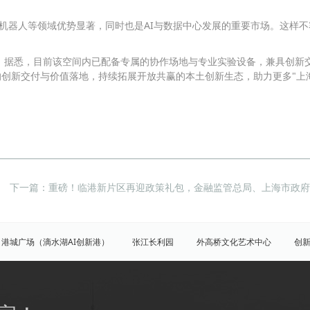
机器人等领域优势显著，同时也是AI与数据中心发展的重要市场。这样不
。据悉，目前该空间内已配备专属的协作场地与专业实验设备，兼具创新
的创新交付与价值落地，持续拓展开放共赢的本土创新生态，助力更多"上海
下一篇：重磅！临港新片区再迎政策礼包，金融监管总局、上海市政
港城广场（滴水湖AI创新港）
张江长利园
外高桥文化艺术中心
创
园
展想中心
创晶科技中心（创新晶体）
虹桥开发区
张江科学城
临港新片区
陆家嘴
八佰伴
竹园