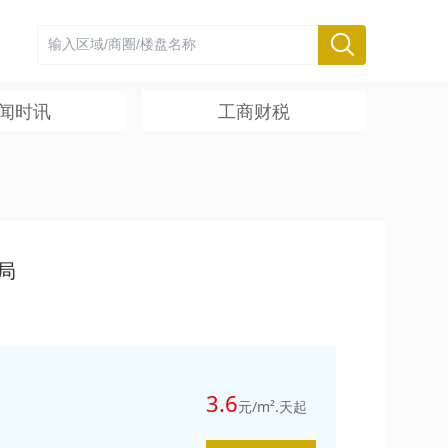
闻时讯
工商财税
局
3.6
元/m².天起