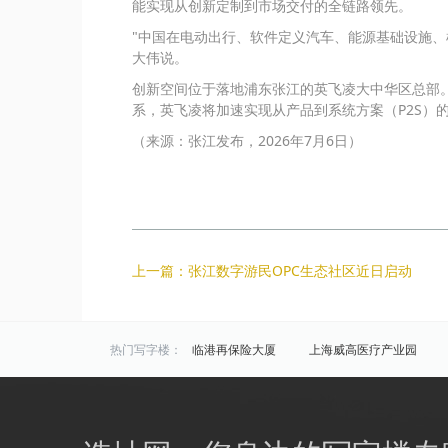
能实现从创新定制到市场交付的全链路领先。
"中国在电动出行、软件定义汽车、能源基础设施、
大伟说。
创新空间位于落地浦东张江的英飞凌大中华区总部
系，英飞凌将加速实现从产品到系统方案（P2S）
（来源：张江发布，2026年7月6日）
上一篇：张江数字游民OPC生态社区近日启动
热门写字楼：
临港再保险大厦
上海威高医疗产业园
海洋科技广场
半岛科技园
华虹科技
区域写字楼：
浦东
闵行
松江
商圈写字楼：
浦江
周浦
新桥镇
颛桥镇