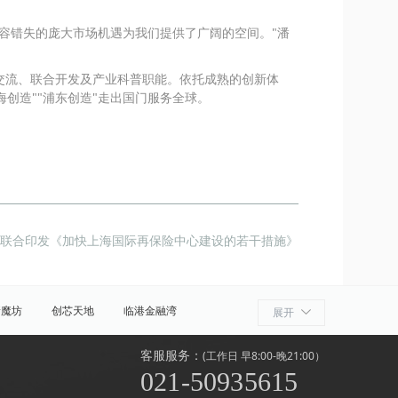
容错失的庞大市场机遇为我们提供了广阔的空间。"潘
交流、联合开发及产业科普职能。依托成熟的创新体
创造""浦东创造"走出国门服务全球。
府联合印发《加快上海国际再保险中心建设的若干措施》
新魔坊
创芯天地
临港金融湾
展开
客服服务：
(工作日 早8:00-晚21:00）
021-50935615
商贸区
世纪公园
源深
花木