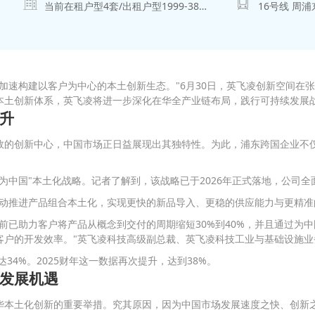
当前在租户型
4
套/出租户型
1999-3800
㎡
16号线 周浦
加速构建以客户为中心的本土创新生态。"6月30日，英飞凌创新空间在
本土创新体系，英飞凌将进一步深化在华全产业链布局，践行可持续发展
升
效的创新中心，中国市场正日益展现出其独特性。为此，浦东跨国企业不
为中国"本土化战略。记者了解到，该战略已于2026年正式落地，公司
驱动推进产品组合本土化，实现更快的新品导入、更稳的供应能力与更精
前已助力客户将产品从概念到交付的周期缩短30%到40%，并且通过为
客户的开发效率。"英飞凌科技高级副总裁、英飞凌科技工业与基础设施
34%。2025财年这一数据再次提升，达到38%。
发展机遇
华本土化创新的重要举措。究其原因，因为中国市场发展速度之快、创新