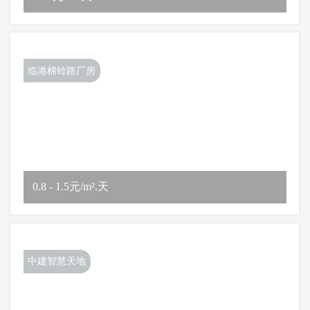
临港棉铃路厂房
0.8 - 1.5元/m².天
中建智慧天地