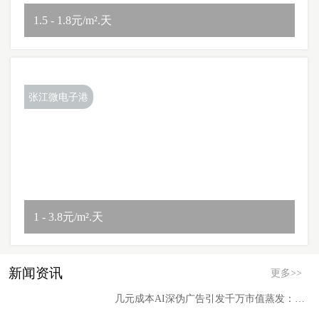
1.5 - 1.8元/m².天
张江微电子港
1 - 3.8元/m².天
新闻资讯
更多>>
几元成本AI深伪广告引发千万市值蒸发：半导体行业为何成“重灾区”？