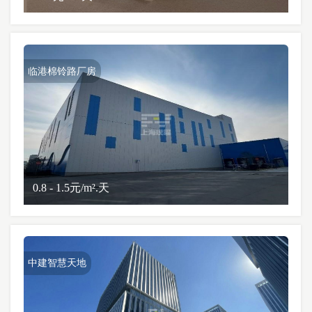
临港棉铃路厂房
0.8 - 1.5元/m².天
中建智慧天地