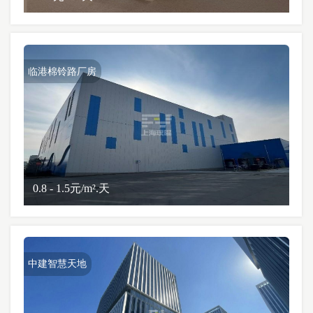
临港棉铃路厂房
0.8 - 1.5元/m².天
中建智慧天地