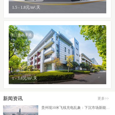
1.5 - 1.8元/m².天
张江微电子港
1 - 3.8元/m².天
新闻资讯
更多>>
贵州现10米飞线充电乱象：下沉市场新能源补能缺口倒逼产业路径调整