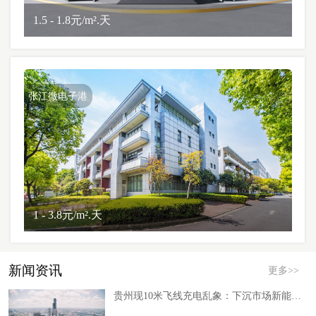
1.5 - 1.8元/m².天
张江微电子港
1 - 3.8元/m².天
新闻资讯
更多>>
贵州现10米飞线充电乱象：下沉市场新能源补能缺口倒逼产业路径调整