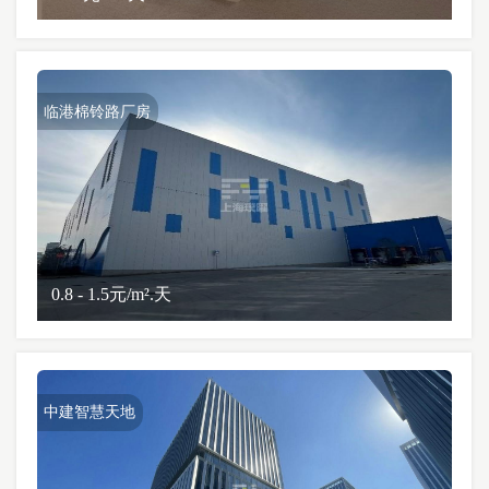
临港棉铃路厂房
0.8 - 1.5元/m².天
中建智慧天地